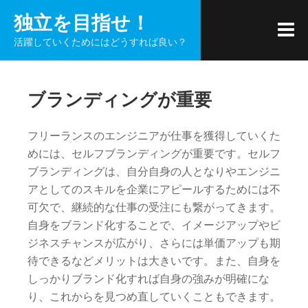
コ
独立を目指せ！
ン
活躍していくためにはどうすれば良い？
テ
ン
ツ
ブランディングが重要
へ
ス
キ
フリーランスのエンジニアが仕事を獲得していくた
ッ
めには、セルフブランディングが重要です。セルフ
プ
ブランディングは、自分自身の人となりやエンジニ
アとしてのスキルを企業にアピールするためには不
可欠で、継続的な仕事の受注にも繋がってきます。
自身をブランド化することで、イメージアップやビ
ジネスチャンスが広がり、さらには単価アップも期
待できるなどメリットは大きいです。また、自身を
しっかりブランド化すれば自身の強みが明確にな
り、これからを見つめ直していくこともできます。