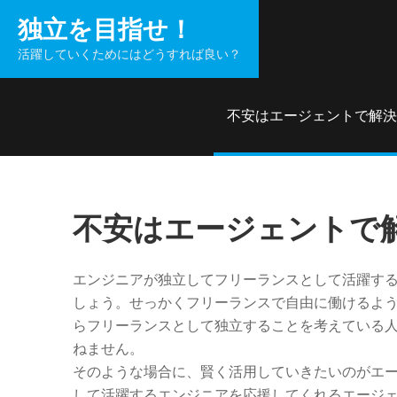
コ
独立を目指せ！
ン
活躍していくためにはどうすれば良い？
テ
ン
ツ
不安はエージェントで解決
へ
ス
キ
ッ
不安はエージェントで
プ
エンジニアが独立してフリーランスとして活躍す
しょう。せっかくフリーランスで自由に働けるよ
らフリーランスとして独立することを考えている
ねません。
そのような場合に、賢く活用していきたいのがエ
して活躍するエンジニアを応援してくれるエージ