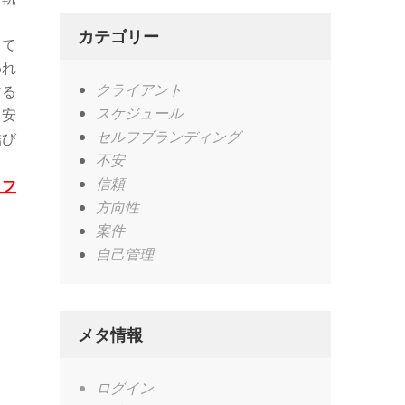
カテゴリー
って
われ
クライアント
する
スケジュール
も安
セルフブランディング
結び
不安
信頼
！フ
方向性
案件
自己管理
メタ情報
ログイン